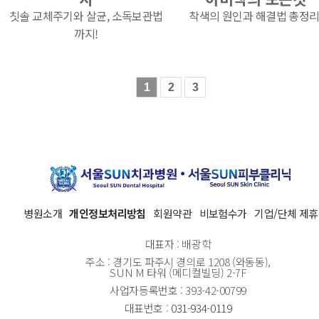
칫솔 교체주기와 살균, 소독보관법
착색의 원인과 해결법 총정리
까지!
1
2
3
병원소개
개인정보처리방침
회원약관
비보험수가
기업/단체 제휴
대표자 : 배광학
주소 : 경기도 파주시 경의로 1208 (와동동),
SUN M 타워 (메디컬빌딩) 2-7F
사업자등록번호 : 393-42-00799
대표번호 :
031-934-0119