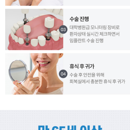
서울SUN치과병원, 서울선치과