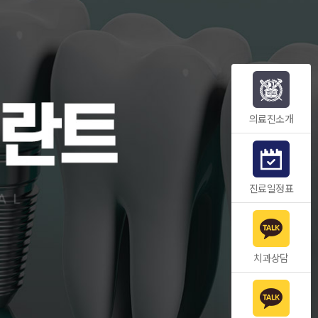
의료진소개
진료일정표
치과상담